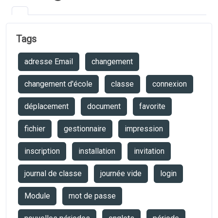
Tags
adresse Email
changement
changement d'école
classe
connexion
déplacement
document
favorite
fichier
gestionnaire
impression
inscription
installation
invitation
journal de classe
journée vide
login
Module
mot de passe