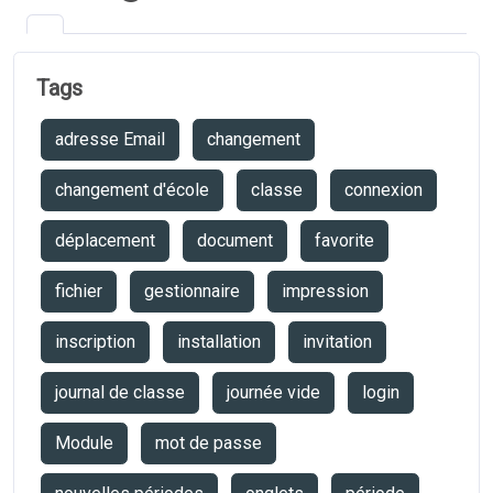
Tags
adresse Email
changement
changement d'école
classe
connexion
déplacement
document
favorite
fichier
gestionnaire
impression
inscription
installation
invitation
journal de classe
journée vide
login
Module
mot de passe