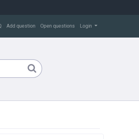
Q
Add question
Open questions
Login