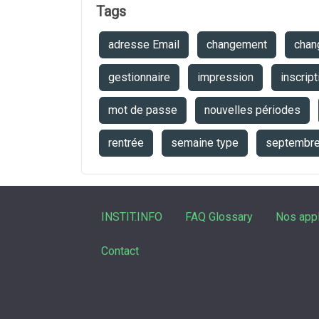
Tags
adresse Email
changement
chan
gestionnaire
impression
inscript
mot de passe
nouvelles périodes
rentrée
semaine type
septembr
INSTIT.INFO
FAQ Glossary
Nos appl
Contact