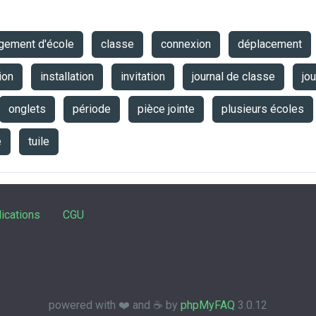
gement d'école
classe
connexion
déplacement
ion
installation
invitation
journal de classe
jo
onglets
période
pièce jointe
plusieurs écoles
e
tuile
ications
CGU
powered with ❤️ and ☕️ by
phpMyFAQ
3.0.12