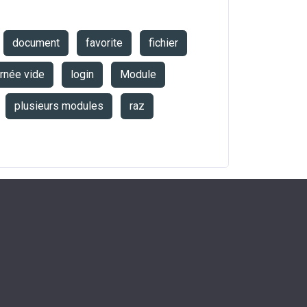
document
favorite
fichier
urnée vide
login
Module
plusieurs modules
raz