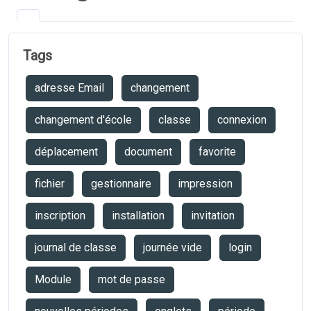
Tags
adresse Email
changement
changement d'école
classe
connexion
déplacement
document
favorite
fichier
gestionnaire
impression
inscription
installation
invitation
journal de classe
journée vide
login
Module
mot de passe