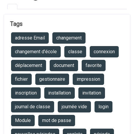
Tags
adresse Email
changement
changement d'école
classe
connexion
déplacement
document
favorite
fichier
gestionnaire
impression
inscription
installation
invitation
journal de classe
journée vide
login
Module
mot de passe