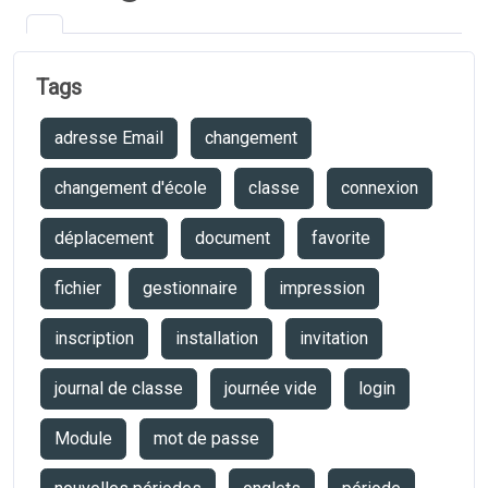
Tags
adresse Email
changement
changement d'école
classe
connexion
déplacement
document
favorite
fichier
gestionnaire
impression
inscription
installation
invitation
journal de classe
journée vide
login
Module
mot de passe