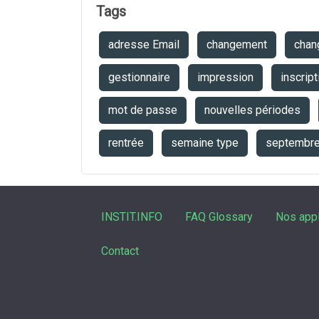
Tags
adresse Email
changement
chan
gestionnaire
impression
inscript
mot de passe
nouvelles périodes
rentrée
semaine type
septembr
INSTIT.INFO
FAQ Glossary
Nos appl
Contact