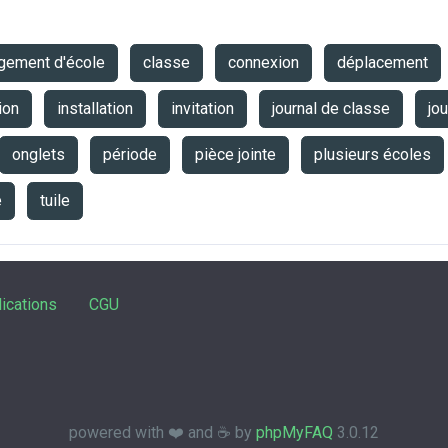
gement d'école
classe
connexion
déplacement
ion
installation
invitation
journal de classe
jo
onglets
période
pièce jointe
plusieurs écoles
e
tuile
ications
CGU
powered with ❤️ and ☕️ by
phpMyFAQ
3.0.12