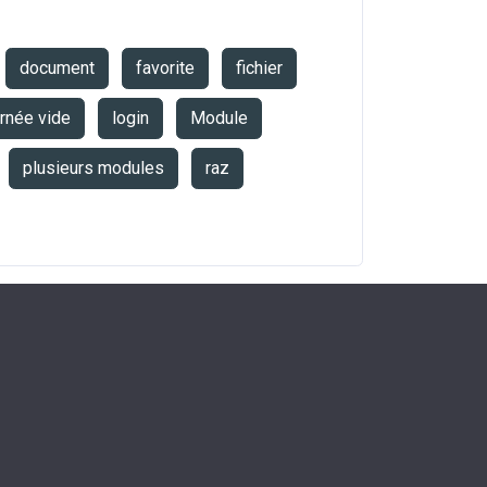
document
favorite
fichier
urnée vide
login
Module
plusieurs modules
raz