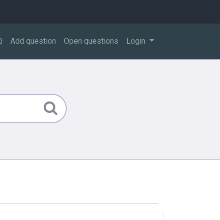
Q
Add question
Open questions
Login