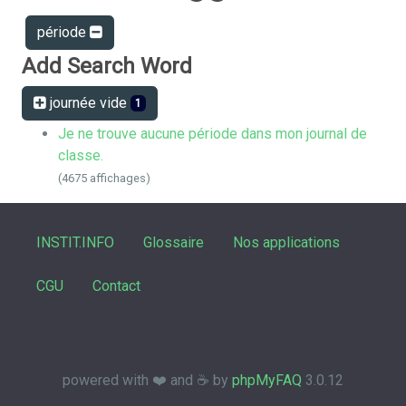
période
Add Search Word
journée vide
1
Je ne trouve aucune période dans mon journal de
classe.
(4675 affichages)
INSTIT.INFO
Glossaire
Nos applications
CGU
Contact
powered with ❤️ and ☕️ by
phpMyFAQ
3.0.12