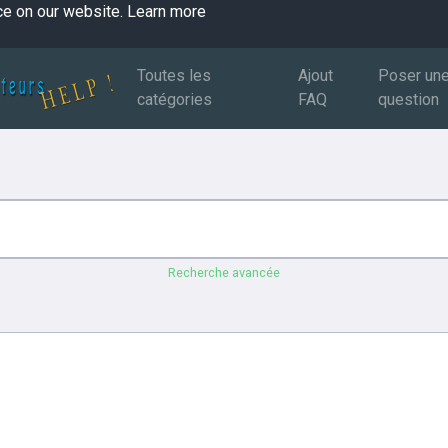
ce on our website.
Learn more
Toutes les
Ajout
Poser un
catégories
FAQ
question
Recherche avancée