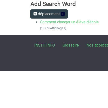
Add Search Word
déplacement
1
Comment changer un élève d'école.
(15779 affichages)
INSTIT.INFO
Glossaire
Nos applicat