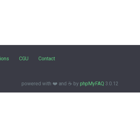
ions
CGU
Contact
powered with ❤️ and ☕️ by
phpMyFAQ
3.0.12